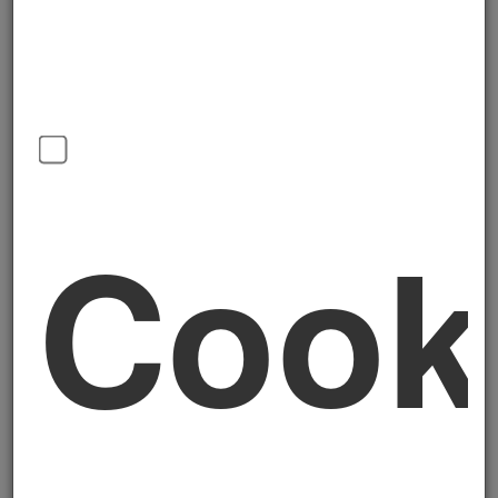
del valore complessivo dell'investimento,
secondo tre scaglioni:
♦ Fino a 2,5 milioni di euro:
maggiorazione del costo dell'80% — il bene
vale fiscalmente 1,8 volte il costo reale
♦ Da 2,5 a 10 milioni di euro:
Cook
maggiorazione del 40% — il bene vale
fiscalmente 1,4 volte il costo reale
♦ Da 10 a 20 milioni di euro:
maggiorazione del 20% — il bene vale
fiscalmente 1,2 volte il costo reale
♦ Oltre 20 milioni di euro:
investimento
non agevolato