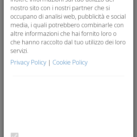
Transizione 5.0
,
adeguati assetti
,
art. 2086
nostro sito con i nostri partner che si
c.c.
,
commercialista Brescia
occupano di analisi web, pubblicità e social
La presente circolare analizza le novità
media, i quali potrebbero combinarle con
introdotte dal
D.L. n. 38/2026
in materia di
altre informazioni che hai fornito loro o
iperammortamento
sui beni strumentali
che hanno raccolto dal tuo utilizzo dei loro
4.0. Il decreto ha eliminato il vincolo che
servizi.
limitava la maggiorazione ai soli beni
Privacy Policy
|
Cookie Policy
prodotti in UE o nello Spazio Economico
Europeo: dal
1° gennaio 2026
, con effetto
retroattivo, l'agevolazione si applica a tutti i
beni 4.0 indipendentemente dalla loro
provenienza geografica.
Per le imprese che acquistano macchinari
avanzati da fornitori asiatici — oggi spesso
insostituibili nelle catene di fornitura