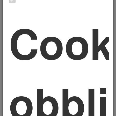
tecnologica — si tratta di un'apertura
significativa, che si integra in modo naturale
con il modello del
Triangolo della
Cook
Crescita
dello Studio Nonelli: l'investimento
in beni 4.0 non è solo un vantaggio fiscale,
ma un contributo diretto al rafforzamento
della
Continuità Aziendale
e degli
adeguati assetti organizzativi richiesti
dall'Art. 2086 c.c.
obbli
Cos'è
l'Iperammortamento
2026 e cosa cambia
L'iperammortamento
— tecnicamente,