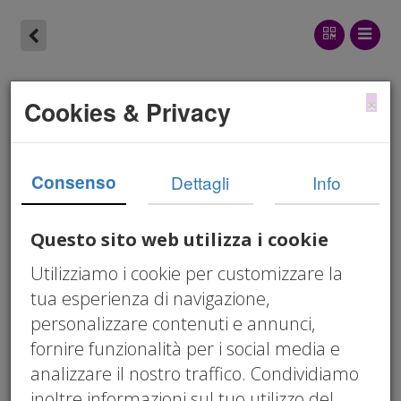
Iperammortamento
×
Cookies & Privacy
2026: rimosso il vincolo
UE, maggiorazione fino
Consenso
Dettagli
Info
al 180% per beni 4.0
Questo sito web utilizza i cookie
Circolare 07/2026
Utilizziamo i cookie per customizzare la
05/13/2026 12:00 am
tua esperienza di navigazione,
iperammortamento 2026
,
D.L. 38/2026
,
beni
personalizzare contenuti e annunci,
strumentali 4.0
,
Industria 4.0
,
maggiorazione
fornire funzionalità per i social media e
180%
,
Allegato A Legge 232/2016
,
Allegato B
analizzare il nostro traffico. Condividiamo
Legge 232/2016
,
perizia asseverata
,
inoltre informazioni sul tuo utilizzo del