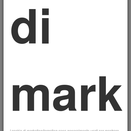
di
Beni ammissibili: gli
Allegati A e B
Sono agevolabili i beni inclusi negli Allegati A
e B della
Legge 232/2016
(Piano Industria
4.0).
Allegato A – Beni
mark
materiali 4.0
Macchinari, impianti e sistemi di lavorazione
controllati da CNC
Robot, cobot (robot collaborativi) e sistemi di
automazione
Sistemi di visione artificiale e ispezione qualità
Magazzini automatizzati e sistemi di
movimentazione intelligente
I cookie di marketing/targeting sono generalmente usati per mostrare