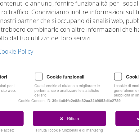
pese di ricerca, sviluppo e tutela legale collegate a
ontenuti e annunci, fornire funzionalità per i socia
urale e rinnovabile che molte imprese italiane non 
tro traffico. Condividiamo inoltre informazioni sul t
 nostri partner che si occupano di analisi web, pubbl
otrebbero combinarle con altre informazioni che hai
fiscale: è un incentivo a investire nella creazione 
o dal tuo utilizzo dei loro servizi.
a in modo naturale con il modello del
Triangolo del
now-how documentato sono asset che rafforzano la
C
Cookie Policy
 bancabilità.
tori
Cookie funzionali
Cooki
 e come funziona
ori per il
Questi cookie ci aiutano a migliorare le
I cookie di mar
 sito web.
performance e analizzare le statistiche
generalmente u
del sito
pubblicità in li
alle imprese di beneficiare di una super-deduzione 
Cookie Consent ID:
39e4a84fc2e88e82aa34b9053d4c2789
eterminati asset immateriali (IP — Intellectual Prop
 software registrato, l'impresa può dedurre 110 eu
Rifiuta
 al normale regime.
e accetti
Rifiuta i cookie funzionali e di marketing
Ac