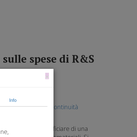
escita
Servizi
Risorse
Blog
Contatti
 sulle spese di R&S
×
Info
-deduzione 110%
,
Continuità
lle imprese di beneficiare di una
one,