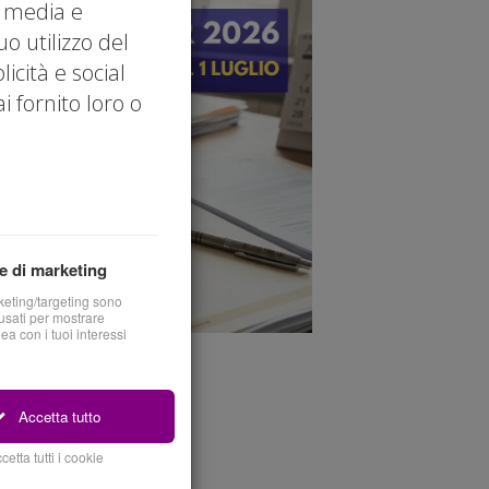
l media e
uo utilizzo del
icità e social
 fornito loro o
e di marketing
keting/targeting sono
sati per mostrare
nea con i tuoi interessi
Accetta tutto
cetta tutti i cookie