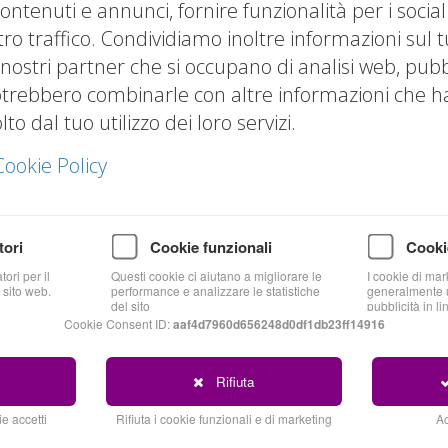
ontenuti e annunci, fornire funzionalità per i socia
sapere — adesso
tro traffico. Condividiamo inoltre informazioni sul t
 nostri partner che si occupano di analisi web, pubbl
in vigore. La
otrebbero combinarle con altre informazioni che hai
che trovate in rete la
o dal tuo utilizzo dei loro servizi.
ori”. È una lettura
Cookie Policy
sa può essere una
 variabile strategica
ti: la
liquidità
tori
Cookie funzionali
Cooki
le
e la
struttura
ori per il
Questi cookie ci aiutano a migliorare le
I cookie di mar
ologio da 60 giorni
 sito web.
performance e analizzare le statistiche
generalmente u
del sito
pubblicità in li
Cookie Consent ID:
aaf4d7960d656248d0df1db23ff14916
Rifiuta
e accetti
Rifiuta i cookie funzionali e di marketing
Ac
a: da 6 mesi a 60 giorni