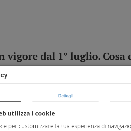
Home
Chi Siamo
Il Triangolo della Cr
 vigore dal 1° luglio. Cosa
acy
Dettagli
R 2026
,
TFR Aziende
,
Previdenza Complementare
,
b utilizza i cookie
nce
,
continuità aziendale
,
Welfare Aziendale
okie per customizzare la tua esperienza di navigazi
i e adeguati assetti: