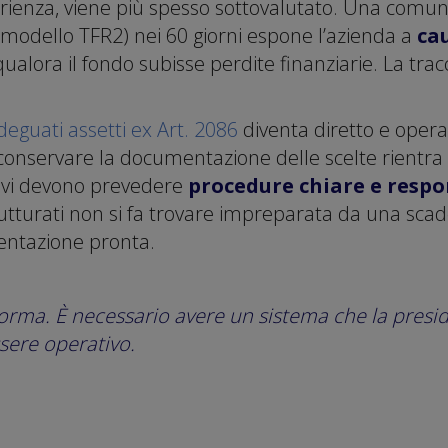
rienza, viene più spesso sottovalutato. Una comuni
 modello TFR2) nei 60 giorni espone l’azienda a
cau
ualora il fondo subisse perdite finanziarie. La tra
deguati assetti ex Art. 2086
diventa diretto e operat
e conservare la documentazione delle scelte rientra
ativi devono prevedere
procedure chiare e respo
tturati non si fa trovare impreparata da una scaden
entazione pronta.
norma. È necessario avere un sistema che la presi
ssere operativo.