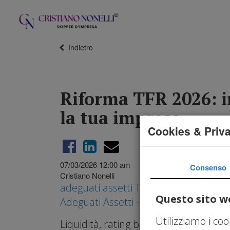
Indietro
Riforma TFR 2026: in
la tua impresa
Cookies & Priv
07/03/2026 12:00 am
Consenso
Cristiano Nonelli
adeguati assetti TFR
,
TFR
,
Riforma TF
Questo sito we
Adeguati Assetti · Art. 2086
,
governa
Utilizziamo i co
Liquidità, rating bancario, rischi legal