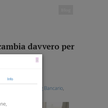
escita
Servizi
Risorse
Blog
Contatti
 cambia davvero per
×
Info
Liquidità PMI
,
Rating Bancario
,
one,